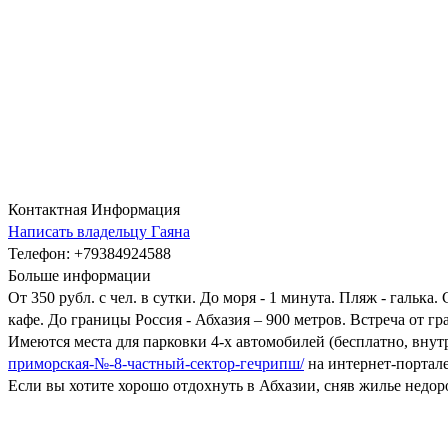
Контактная Информация
Написать владельцу Гаяна
Телефон
: +79384924588
Больше информации
От 350 рубл. с чел. в сутки. До моря - 1 минута. Пляж - г
кафе. До границы Россия - Абхазия – 900 метров. Встреча от
Имеются места для парковки 4-х автомобилей (бесплатно, внут
приморская-№-8-частный-сектор-гечрипш/
на интернет-портале
Если вы хотите хорошо отдохнуть в Абхазии, сняв жилье недор