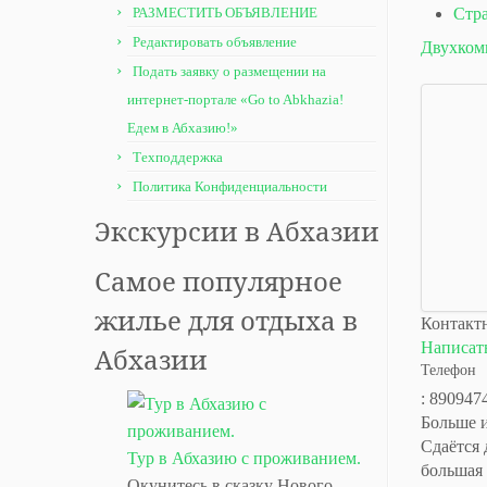
РАЗМЕСТИТЬ ОБЪЯВЛЕНИЕ
Стр
Редактировать объявление
Двухком
Подать заявку о размещении на
интернет-портале «Go to Abkhazia!
Едем в Абхазию!»
Техподдержка
Политика Конфиденциальности
Экскурсии в Абхазии
Самое популярное
жилье для отдыха в
Контакт
Написать
Абхазии
Телефон
: 890947
Больше 
Сдаётся 
Тур в Абхазию с проживанием.
большая 
Окунитесь в сказку Нового