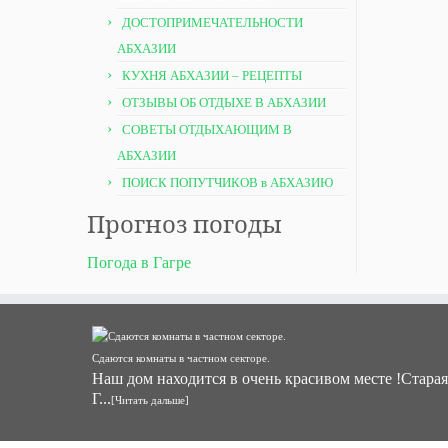
ДОСТОПРИМЕЧАТЕЛЬНОСТИ
АБХАЗИИ
КУХНЯ АБХАЗИИ – РЕЦЕПТЫ
ОТЗЫВЫ ОБ ОТДЫХЕ В АБХАЗИИ
СОВЕТЫ ОТДЫХАЮЩИМ В
АБХАЗИИ
ПОИСК ПОПУТЧИКОВ в АБХАЗИЮ
Прогноз погоды
Погода в Гагре
Сдаются комнаты в частном секторе.
Наш дом находится в очень красивом месте !Старая
Г...
[Читать дальше]