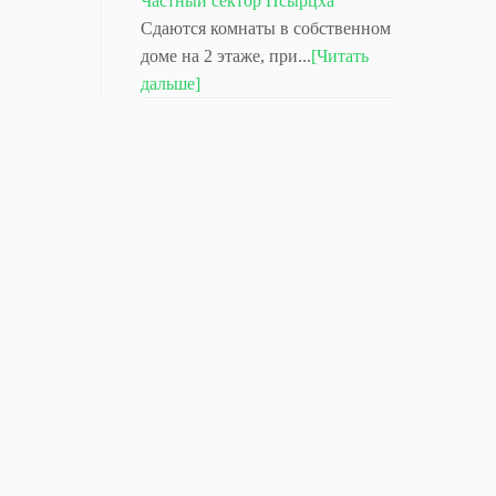
Частный сектор Псырцха
Сдаются комнаты в собственном
доме на 2 этаже, при...
[Читать
дальше]