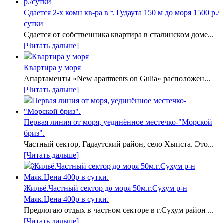
Сдается 2-х комн кв-ра в г. Гудаута 150 м до моря 1500 р./
сутки
Сдается от собственника квартира в сталинском доме...
[Читать дальше]
Квартира у моря
Апартаменты «New apartments on Gulia» расположен...
[Читать дальше]
Первая линия от моря, уединённое местечко-"Морской
бриз".
Частный сектор, Гадаутский район, село Хыпста. Это...
[Читать дальше]
Жильё.Частный сектор до моря 50м.г.Сухум р-н
Маяк.Цена 400р в сутки.
Предлогаю отдых в частном секторе в г.Сухум район ...
[Читать дальше]